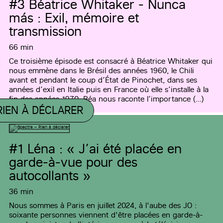
#3
Béatrice Whitaker - Nunca
más : Exil, mémoire et
transmission
66 min
Ce troisième épisode est consacré à Béatrice Whitaker qui
nous emmène dans le Brésil des années 1960, le Chili
avant et pendant le coup d’État de Pinochet, dans ses
années d’exil en Italie puis en France où elle s’installe à la
fin des années 1970. Béa nous raconte l’importance (…)
RIEN À DÉCLARER
#1
Léna : « J’ai été placée en
garde-à-vue pour des
autocollants »
36 min
Nous sommes à Paris en juillet 2024, à l'aube des JO :
soixante personnes viennent d'être placées en garde-à-