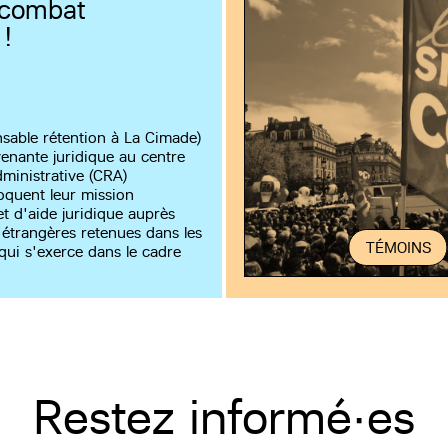
 combat
 !
nsable rétention à La Cimade)
venante juridique au centre
dministrative (CRA)
quent leur mission
et d'aide juridique auprès
étrangères retenues dans les
TÉMOINS
qui s'exerce dans le cadre
Restez informé·es