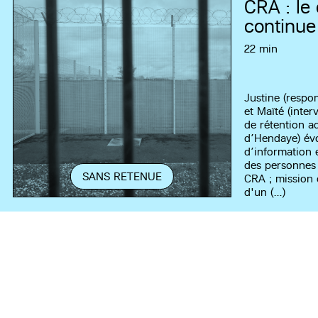
CRA : le
continue
22 min
Justine (respo
et Maïté (inter
de rétention a
d’Hendaye) évo
d’information 
des personnes 
SANS RETENUE
CRA ; mission 
d'un (…)