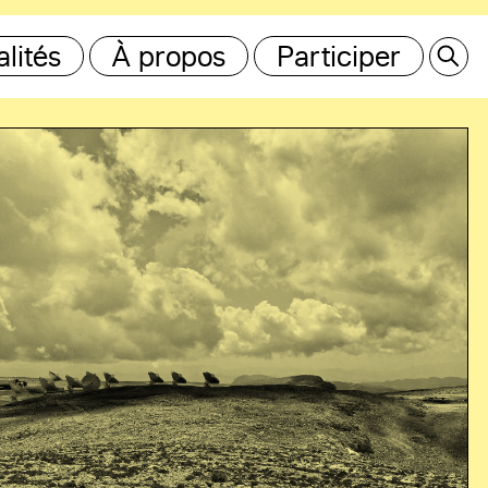
lités
À propos
Participer