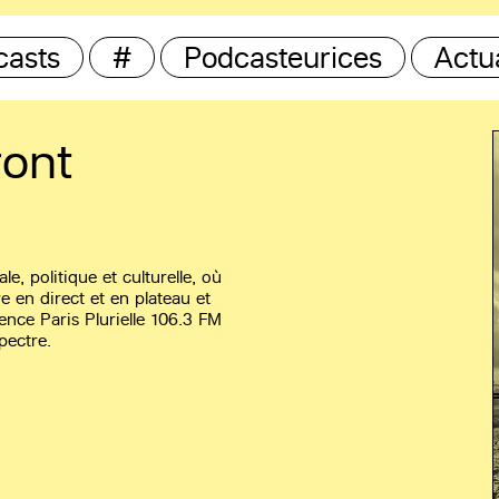
casts
#
Podcasteurices
Actua
ront
, politique et culturelle, où
e en direct et en plateau et
ence Paris Plurielle 106.3 FM
pectre.