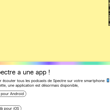
ectre a une app !
r écouter tous les podcasts de Spectre sur votre smartphone
Recommandations
ette, une
application
est désormais disponible,
i pour Android
tour de Gaza
 là pour iOS