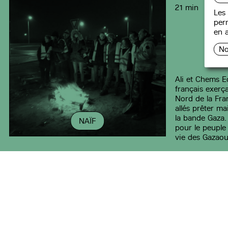
21 min
Les 
perm
en a
No
Ali et Chems E
français exerç
Nord de la Fra
allés prêter ma
la bande Gaza. 
NAÏF
pour le peuple 
vie des Gazaou