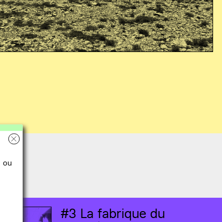
ou
#3
La fabrique du