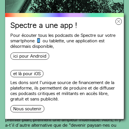
Spectre a une app !
Pour écouter tous les podcasts de Spectre sur votre
smartphone
ou tablette, une
application
est
désormais disponible,
ZOOM ÉCOLOGIE
ici pour Android
#37
Le Soulèvement des villes -
et là pour iOS
pour une écologie politique de
Les dons sont l'unique source de financement de la
l’habiter en ville
plateforme, ils permettent de produire et de diffuser
ces podcasts critiques et militants en accès libre,
57 min
gratuit et sans publicité.
Nous vivons un moment politique singulier. Les
Nous soutenir
mobilisations rurales, menées en premier lieu par les
paysan·nes s’affirmant comme un sujet politique de
premier plan, prennent une ampleur indéniable. Alors, n’y-
a-t’il d’autre alternative que de "devenir paysan·nes ou