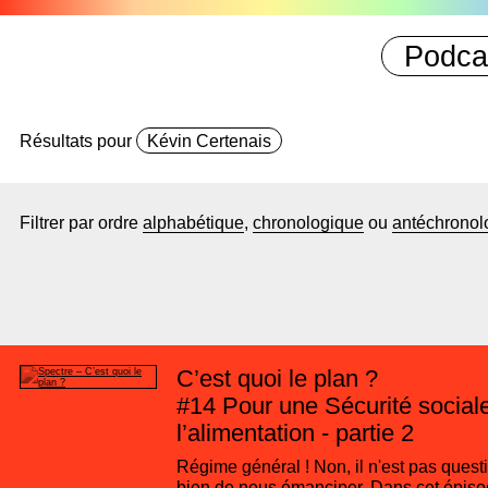
Podca
Résultats pour
Kévin Certenais
Filtrer par ordre
alphabétique
,
chronologique
ou
antéchronol
C’est quoi le plan ?
#14
Pour une Sécurité social
l’alimentation - partie 2
Régime général ! Non, il n'est pas quest
bien de nous émanciper. Dans cet épiso