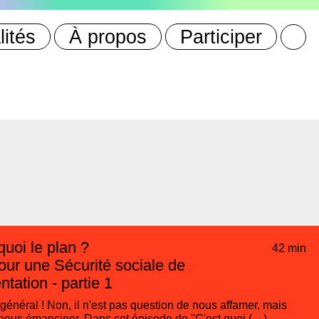
lités
À propos
Participer
quoi le plan ?
42 min
ur une Sécurité sociale de
entation - partie 1
énéral ! Non, il n'est pas question de nous affamer, mais
nous émanciper. Dans cet épisode de "C'est quoi (…)