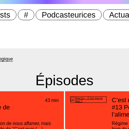
sts
#
Podcasteurices
Actua
ogique
Épisodes
C’est 
43 min
e de
#13
Po
l’alim
ion de nous affamer, mais
Régime g
de de "C'est quoi (…)
bien de 