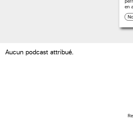
perm
en a
No
Aucun podcast attribué.
Re