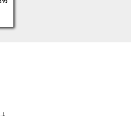
ants
…).