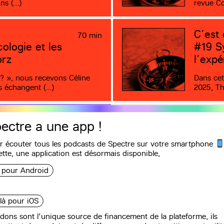
ns (…)
revue C
C’est 
70 min
cologie et les
#19
Sy
orz
l’exp
 ? », nous recevons Céline
Dans cet
es échangent (…)
2025, Th
50 min
ectre a une app !
me français
r écouter tous les podcasts de Spectre sur votre smartphone
ette, une
application
est désormais disponible,
tré le 19 décembre 2024,
i pour Android
tion Survie, Riwadi (…)
 là pour iOS
dons sont l'unique source de financement de la plateforme, ils