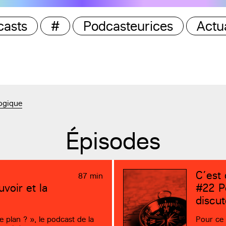
casts
#
Podcasteurices
Actua
ogique
Épisodes
C’est 
87 min
voir et la
#22
Pe
discut
 plan ? », le podcast de la
Pour ce 