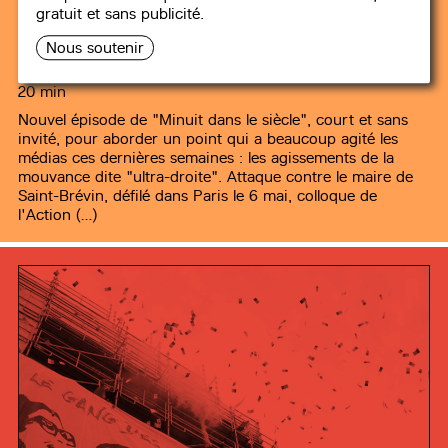
#18
Nazis dans la rue, RN à
gratuit et sans publicité.
l’Assemblée : c’est toute l’extrême
Nous soutenir
droite qu’il faut combattre
20 min
Nouvel épisode de "Minuit dans le siècle", court et sans
invité, pour aborder un point qui a beaucoup agité les
médias ces dernières semaines : les agissements de la
mouvance dite "ultra-droite". Attaque contre le maire de
Saint-Brévin, défilé dans Paris le 6 mai, colloque de
l'Action (…)