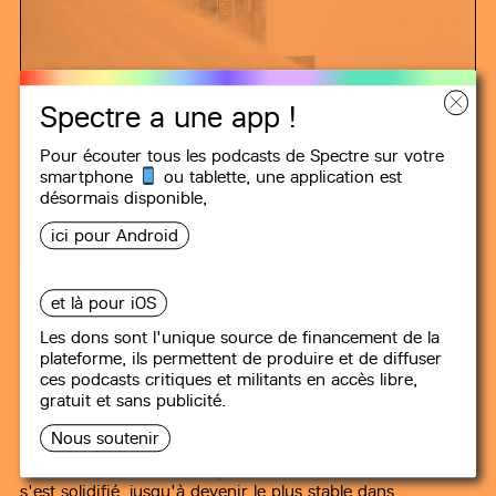
Spectre a une app !
Pour écouter tous les podcasts de Spectre sur votre
smartphone
ou tablette, une
application
est
désormais disponible,
MINUIT DANS LE SIÈCLE
ici pour Android
#32
Aux sources du vote FN/RN
et là pour iOS
(4) : quel est cet imaginaire qui
Les dons sont l'unique source de financement de la
rend l’extrême droite désirable ?
plateforme, ils permettent de produire et de diffuser
ces podcasts critiques et militants en accès libre,
93 min
gratuit et sans publicité.
On a longtemps présumé, notamment à gauche, que le
Nous soutenir
vote pour le FN/RN ne constituait qu'un vote par dépit,
faute de mieux. Dès lors que l'électorat de l'extrême droite
s'est solidifié, jusqu'à devenir le plus stable dans